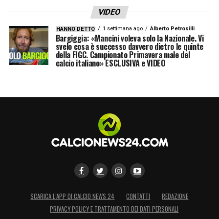
VIDEO
1 settimana ago
Alberto Petrosilli
HANNO DETTO
Bargiggia: «Mancini voleva solo la Nazionale. Vi
svelo cosa è successo davvero dietro le quinte
della FIGC. Campionato Primavera male del
calcio italiano» ESCLUSIVA e VIDEO
SCARICA L’APP DI CALCIO NEWS 24
CONTATTI
REDAZIONE
PRIVACY POLICY E TRATTAMENTO DEI DATI PERSONALI