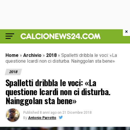
×
Home
»
Archivio
»
2018
»
Spalletti dribbla le voci: «La
questione Icardi non ci disturba. Nainggolan sta bene»
2018
Spalletti dribbla le voci: «La
questione Icardi non ci disturba.
Nainggolan sta bene»
Published
8 anni ago
on
21 Dicembre 2018
By
Antonio Parrotto