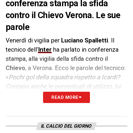
conferenza stampa la sfida
contro il Chievo Verona. Le sue
parole
Venerdì di vigilia per
Luciano
Spalletti
. Il
tecnico dell’
Inter
ha parlato in conferenza
stampa, alla vigilia della sfida contro il
Chievo
, a Verona. Ecco le parole del tecnico:
«
Pochi gol della squadra rispetto a Icardi?
Contano anche le percentuali di utilizzo, lui
ha giocato di più e lui deve eve essere
READ MORE
l’elemento che va a concludere le azioni
nerazzurre. Sono d’accordo poi che i gol
dovranno arrivare anche da altri calciatori
IL CALCIO DEL GIORNO
per dare ulteriore alla classifica. Le voci sul