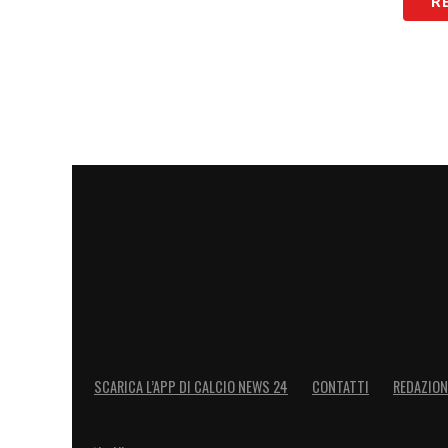
R
LA PLAYLIST DELLE NOSTRE TOP NEW
SCARICA L’APP DI CALCIO NEWS 24
CONTATTI
REDAZION