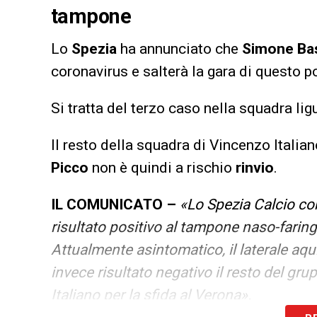
tampone
Lo
Spezia
ha annunciato che
Simone Ba
coronavirus e salterà la gara di questo p
Si tratta del terzo caso nella squadra li
Il resto della squadra di Vincenzo Italian
Picco
non è quindi a rischio
rinvio
.
IL COMUNICATO –
«Lo Spezia Calcio co
risultato positivo al tampone naso-faringe
Attualmente asintomatico, il laterale aquil
invece risultato negativo il resto del gru
Italiano per la sfida al Verona».