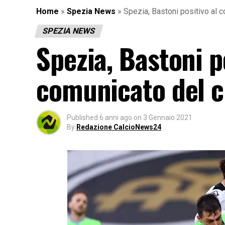
Home
»
Spezia News
»
Spezia, Bastoni positivo al c
SPEZIA NEWS
Spezia, Bastoni po
comunicato del c
Published
6 anni ago
on
3 Gennaio 2021
By
Redazione CalcioNews24