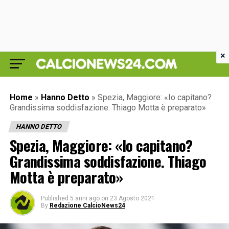
×
Home
»
Hanno Detto
»
Spezia, Maggiore: «Io capitano?
Grandissima soddisfazione. Thiago Motta è preparato»
HANNO DETTO
Spezia, Maggiore: «Io capitano?
Grandissima soddisfazione. Thiago
Motta è preparato»
Published
5 anni ago
on
23 Agosto 2021
By
Redazione CalcioNews24