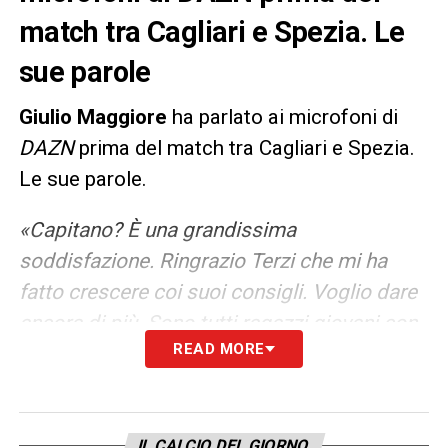
match tra Cagliari e Spezia. Le
sue parole
Giulio Maggiore
ha parlato ai microfoni di
DAZN
prima del match tra Cagliari e Spezia.
Le sue parole.
«Capitano? È una grandissima
soddisfazione. Ringrazio Terzi che mi ha
fatto crescere coi suoi consigli. Voglio dare
ancora di più. Sono tutti ragazzi giovani con
READ MORE
grande voglia, basteranno poche parole.
Siamo carichi. Thiago Motta è un allenatore
preparato che vuole che partiamo da dietro.
Ci siamo preparati bene e vogliamo partire
IL CALCIO DEL GIORNO