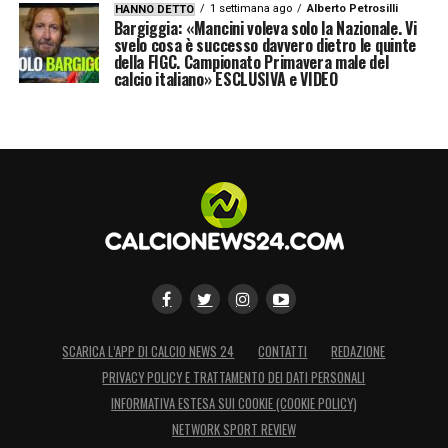
1 settimana ago
Alberto Petrosilli
HANNO DETTO
Bargiggia: «Mancini voleva solo la Nazionale. Vi
svelo cosa è successo davvero dietro le quinte
della FIGC. Campionato Primavera male del
calcio italiano» ESCLUSIVA e VIDEO
SCARICA L’APP DI CALCIO NEWS 24
CONTATTI
REDAZIONE
PRIVACY POLICY E TRATTAMENTO DEI DATI PERSONALI
INFORMATIVA ESTESA SUI COOKIE (COOKIE POLICY)
NETWORK SPORT REVIEW