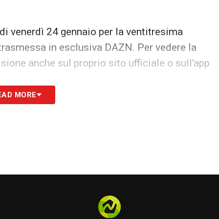
 di venerdì 24 gennaio per la ventitresima
 trasmessa in esclusiva DAZN. Per vedere la
ione anche sul proprio sito ufficiale o sull’app
EAD MORE
S