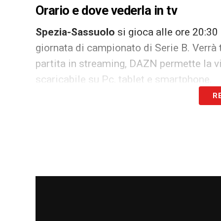
Orario e dove vederla in tv
Spezia-Sassuolo
si gioca alle ore 20:30
giornata di campionato di Serie B. Verrà
partita in streaming, DAZN permette la vis
scaricabile su Pc, tablet e smartphone.
R
LA PLAYLIST DELLE NOSTRE TOP NEW