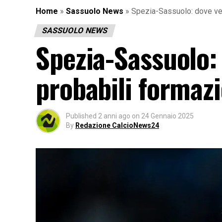
Home
»
Sassuolo News
»
Spezia-Sassuolo: dove ved
SASSUOLO NEWS
Spezia-Sassuolo: 
probabili formazi
Published
2 anni ago
on
24 Gennaio 2025
By
Redazione CalcioNews24