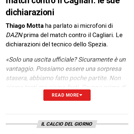
match contro il Cagliari: le sue
dichiarazioni
Thiago Motta
ha parlato ai microfoni di
DAZN
prima del match contro il Cagliari. Le
dichiarazioni del tecnico dello Spezia.
«Solo una uscita ufficiale? Sicuramente è un
vantaggio. Possiamo essere una sorpresa
stasera, abbiamo fatto poche partite. Non
siamo tanti ma siamo forti. Gruppo prima di
READ MORE
tutto? Mourinho è stato un grande
allenatore, ho imparato tanto da lui, oggi
tocca a me e ho il mio modo di gestire. Ho
portato solo 16 giocatori perché penso che
IL CALCIO DEL GIORNO
siano quelli pronti».