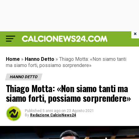
×
Home
»
Hanno Detto
»
Thiago Motta: «Non siamo tanti
ma siamo forti, possiamo sorprendere»
HANNO DETTO
Thiago Motta: «Non siamo tanti ma
siamo forti, possiamo sorprendere»
Published
5 anni ago
on
23 Agosto 2021
By
Redazione CalcioNews24