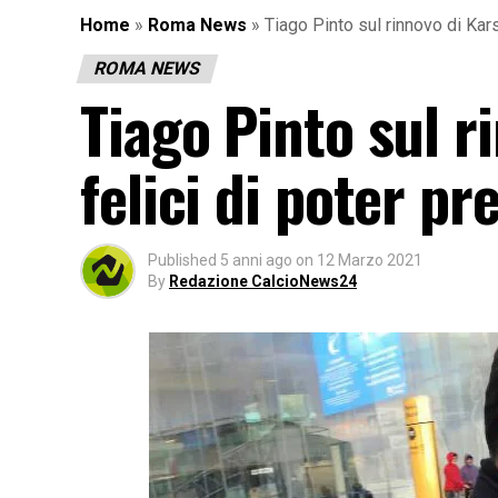
Home
»
Roma News
»
Tiago Pinto sul rinnovo di Kar
ROMA NEWS
Tiago Pinto sul 
felici di poter p
Published
5 anni ago
on
12 Marzo 2021
By
Redazione CalcioNews24