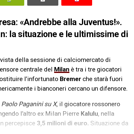
resa: «Andrebbe alla Juventus!».
: la situazione e le ultimissime di
 vista della sessione di calciomercato di
ifensore centrale del
Milan
è tra i tre giocatori
ostituire l’infortunato
Bremer
che starà fuori
mericamente i bianconeri cercano un difensore.
a
Paolo Paganini su X
, il giocatore rossonero
ngendo l’altro ex Milan Pierre
Kalulu
, nella
an percepisce
3,5 milioni di euro.
Situazione da