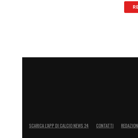
R
LA PLAYLIST DELLE NOSTRE TOP NEW
SCARICA L’APP DI CALCIO NEWS 24
CONTATTI
REDAZION