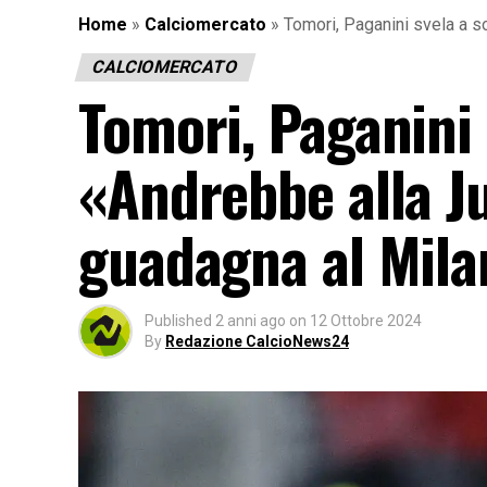
Home
»
Calciomercato
»
Tomori, Paganini svela a s
CALCIOMERCATO
Tomori, Paganini 
«Andrebbe alla J
guadagna al Milan
Published
2 anni ago
on
12 Ottobre 2024
By
Redazione CalcioNews24