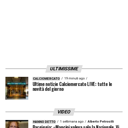
mentre il Bologna ne vuole 15. Dall’altra
parte attenzione al possibile inserimento di
una squadra saudita.
LA PLAYLIST DELLE NOSTRE TOP NEWS
ULTIMISSIME
19 minuti ago
CALCIOMERCATO
Ultime notizie Calciomercato LIVE: tutte le
novità del giorno
VIDEO
1 settimana ago
Alberto Petrosilli
HANNO DETTO
Bargiggia: «Mancini voleva solo la Nazionale. Vi