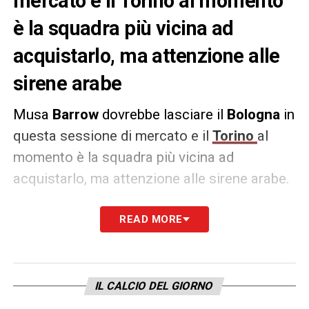
mercato e il Torino al momento
è la squadra più vicina ad
acquistarlo, ma attenzione alle
sirene arabe
Musa
Barrow
dovrebbe lasciare il
Bologna
in
questa sessione di mercato e il
Torino
al
momento è la squadra più vicina ad
acquistarlo, ma attenzione alle sirene arabe.
Secondo quanto riportato da
Tuttosport
, i
READ MORE
due club starebbero parlando per trovare
l’intesa: le valutazioni sono contrastanti
perché da un lato i granata chiedono il
IL CALCIO DEL GIORNO
prestito con diritto di riscatto a 7-8 milioni