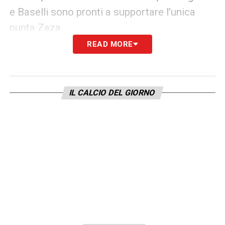
e Baselli sono pronti a supportare l’unica
punta Zaza.
READ MORE
CAGLIARI
– Maran, senza lo squalificato
Ceppitelli, non può poi contare su Deiola,
Cacciatore e il lungodegente Castro.
IL CALCIO DEL GIORNO
Rossoblù previsti in campo così: Cragno in
porta, Srna, Pisacane, Romagna e Pellegrin
iin linea di difesa; a centrocampo sono pronti
Faragò, Cigarini e Ionita. In avanti, Barella e
Joao Pedro si scaladano a supporto
dell’unica punta Pavoletti.
TORINO (3-4-2-1)
: Sirigu; Izzo, Nkoulou,
Moretti; Aina, Rincon, Meité, Ansaldi;