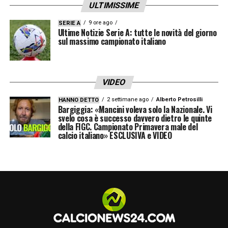
ULTIMISSIME
Berenguer, Baselli; Zaza. Allenatore: Walter
Mazzarri.
9 ore ago
SERIE A
Ultime Notizie Serie A: tutte le novità del giorno
sul massimo campionato italiano
CAGLIARI (4-3-2-1)
: Cragno; Srna, Pisacane,
Romagna, Pellegrini; Faragò, Cigarini, Ionita;
Barella, Joao Pedro; Pavoletti.
VIDEO
2 settimane ago
Alberto Petrosilli
HANNO DETTO
Bargiggia: «Mancini voleva solo la Nazionale. Vi
Leggi anche
LA GUIDA TV: TUTTE LE
svelo cosa è successo davvero dietro le quinte
della FIGC. Campionato Primavera male del
PARTITE IN PROGRAMMA
calcio italiano» ESCLUSIVA e VIDEO
LA PLAYLIST DELLE NOSTRE TOP NEWS