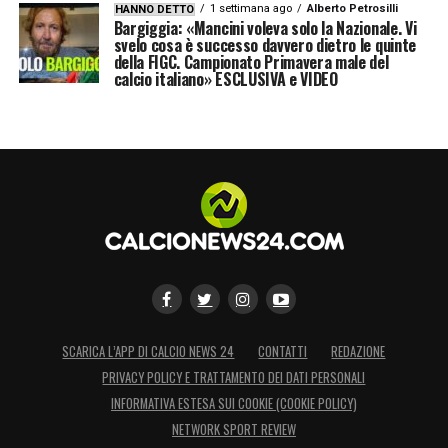
1 settimana ago
Alberto Petrosilli
HANNO DETTO
Bargiggia: «Mancini voleva solo la Nazionale. Vi
svelo cosa è successo davvero dietro le quinte
della FIGC. Campionato Primavera male del
calcio italiano» ESCLUSIVA e VIDEO
SCARICA L’APP DI CALCIO NEWS 24
CONTATTI
REDAZIONE
PRIVACY POLICY E TRATTAMENTO DEI DATI PERSONALI
INFORMATIVA ESTESA SUI COOKIE (COOKIE POLICY)
NETWORK SPORT REVIEW