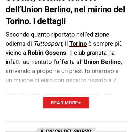
dell’Union Berlino, nel mirino del
Torino. I dettagli
Secondo quanto riportato nell’edizione
odierna di
Tuttosport
, il
Torino
è sempre più
vicino a
Robin Gosens
. Il club granata ha
infatti aumentato l’offerta all’
Union Berlino
,
arrivando a proporre un prestito oneroso a
un milione di euro con riscatto fissato a 7.
Una cifra che ancora non si avvicina alla
READ MORE
richiesta dei berlinesi, ma che sembra essere
nella giusta direzione per trovare un’intesa.
L’ex Atalanta ed Inter sta infatti spingendo
per il ritorno in
Serie A
.
IL CALCIO DEL GIORNO