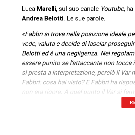
Luca
Marelli
, sul suo canale
Youtube
, ha
Andrea Belotti
. Le sue parole.
«Fabbri si trova nella posizione ideale per
vede, valuta e decide di lasciar proseguire
Belotti ed è una negligenza. Nel regolame
essere punito se l’attaccante non tocca i
si presta a interpretazione, perciò il Var
Fabbri: cosa hai visto? E Fabbri ha rispo
non era rigore. A quel punto il Var si fer
R
LA PLAYLIST DELLE NOSTRE TOP NEW