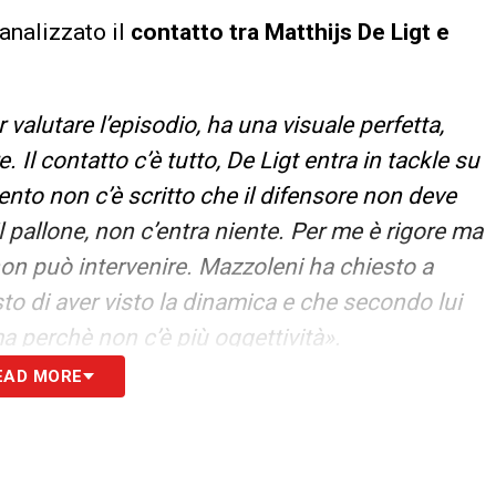
 analizzato il
contatto tra Matthijs De Ligt e
 valutare l’episodio, ha una visuale perfetta,
. Il contatto c’è tutto, De Ligt entra in tackle su
nto non c’è scritto che il difensore non deve
l pallone, non c’entra niente. Per me è rigore ma
 non può intervenire. Mazzoleni ha chiesto a
sto di aver visto la dinamica e che secondo lui
ma perchè non c’è più oggettività».
EAD MORE
S