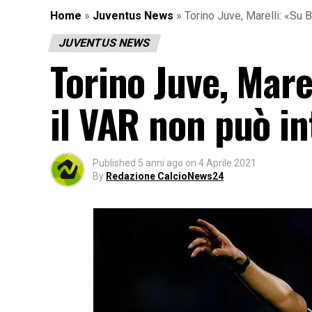
Home
»
Juventus News
»
Torino Juve, Marelli: «Su B
JUVENTUS NEWS
Torino Juve, Mare
il VAR non può i
Published
5 anni ago
on
4 Aprile 2021
By
Redazione CalcioNews24