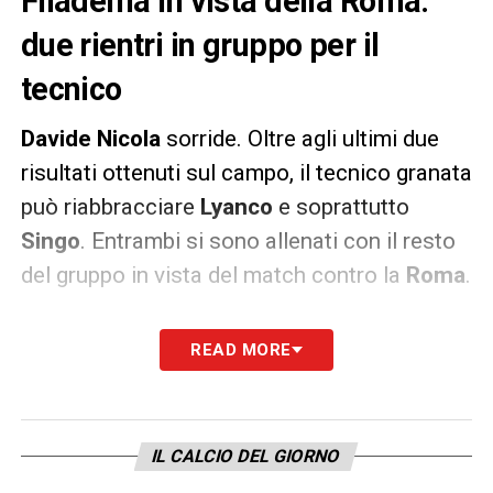
Filadelfia in vista della Roma:
due rientri in gruppo per il
tecnico
Davide Nicola
sorride. Oltre agli ultimi due
risultati ottenuti sul campo, il tecnico granata
può riabbracciare
Lyanco
e soprattutto
Singo
. Entrambi si sono allenati con il resto
del gruppo in vista del match contro la
Roma
.
«Ripresa della preparazione per il Torino, al Filadelfia, con un
READ MORE
allenamento mattutino. Dopo l’attivazione muscolare in campo,
Davide Nicola ha fatto svolgere esercitazioni tecniche,
movimenti sul possesso palla e poi ha diretto una partita a
IL CALCIO DEL GIORNO
ranghi misti, con campo e minutaggio ridotti.
Lyanco
e
Singo
,