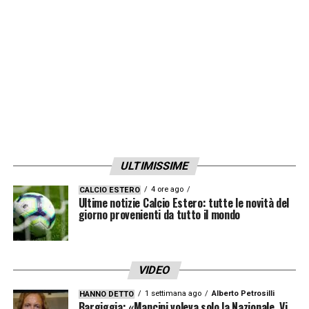
assenti a Udine, si sono riaggregati ai compagni e hanno svolto
tutto l’odierno programma. Domani in calendario una seduta
mattutina».
LA PLAYLIST DELLE NOSTRE TOP NEWS
ULTIMISSIME
4 ore ago
CALCIO ESTERO
Ultime notizie Calcio Estero: tutte le novità del
giorno provenienti da tutto il mondo
VIDEO
1 settimana ago
Alberto Petrosilli
HANNO DETTO
Bargiggia: «Mancini voleva solo la Nazionale. Vi