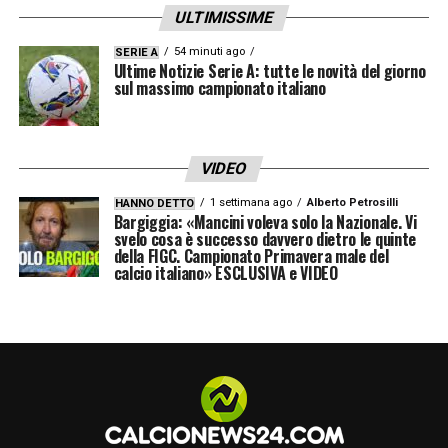
CREMONESE (3-5-2):
Fulignati (1′ st Nava);
ULTIMISSIME
Folino (1′ st Ceccherini), Ravanelli (15′ st
54 minuti ago
SERIE A
Moretti), Bianchetti (15′ st Sernicola);
Ultime Notizie Serie A: tutte le novità del giorno
sul massimo campionato italiano
Barbieri (15′ st Floriani Mussolini), Collocolo,
Castagnetti (1′ st Grassi), Vandeputte (25′ pt
Valoti) (15′ st Johnsen), Azzi; Bonazzoli (1′
VIDEO
st Vazquez), De Luca (1′ st Okereke). A
1 settimana ago
Alberto Petrosilli
HANNO DETTO
Bargiggia: «Mancini voleva solo la Nazionale. Vi
disposizione: Malovec, Lordkipanidze,
svelo cosa è successo davvero dietro le quinte
Afena-Gyan, Nasti, Quagliata, Pezzella. All.
della FIGC. Campionato Primavera male del
calcio italiano» ESCLUSIVA e VIDEO
Nicola.
LA PLAYLIST DELLE NOSTRE TOP NEWS