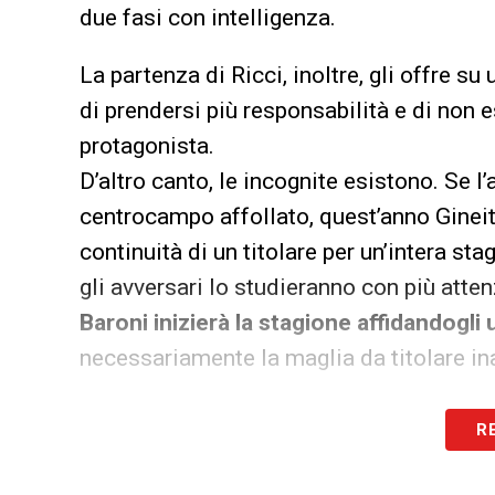
due fasi con intelligenza.
La partenza di Ricci, inoltre, gli offre su
di prendersi più responsabilità e di non e
protagonista.
D’altro canto, le incognite esistono. Se l
centrocampo affollato, quest’anno Gineiti
continuità di un titolare per un’intera st
gli avversari lo studieranno con più atte
Baroni inizierà la stagione affidandogli
necessariamente la maglia da titolare in
Sarà il campo a dare il verdetto definit
R
trasformare una “sorpresa” in una solid