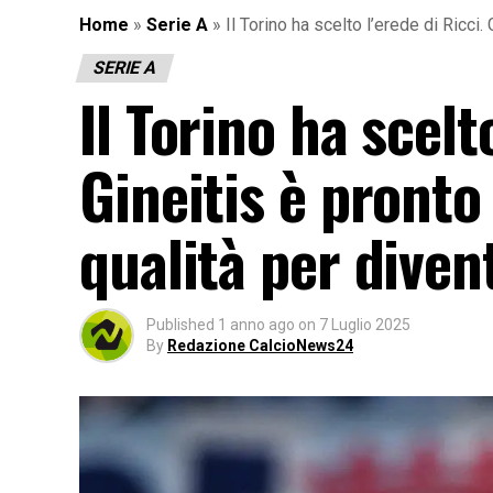
Home
»
Serie A
»
Il Torino ha scelto l’erede di Ricci
SERIE A
Il Torino ha scelt
Gineitis è pronto
qualità per dive
Published
1 anno ago
on
7 Luglio 2025
By
Redazione CalcioNews24