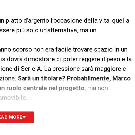
 un piatto d’argento l’occasione della vita: quella
ssere più solo un’alternativa, ma un
’anno scorso non era facile trovare spazio in un
s dovrà dimostrare di poter reggere il peso e la
agione di Serie A. La pressione sarà maggiore e
nzione.
Sarà un titolare? Probabilmente, Marco
 un ruolo centrale nel progetto
, ma non
amovibile.
ivo. La scommessa del Torino è lanciata:
EAD MORE
a certezza.