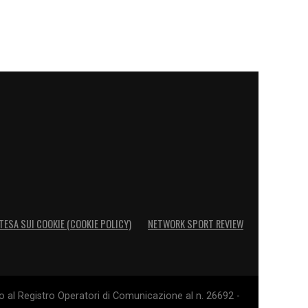
TESA SUI COOKIE (COOKIE POLICY)
NETWORK SPORT REVIEW
o al Registro Operatori di Comunicazione al n. 26692 -