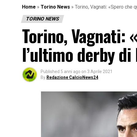
Home
»
Torino News
»
Torino, Vagnati: «Spero che q
TORINO NEWS
Torino, Vagnati: 
l’ultimo derby di
Published
5 anni ago
on
3 Aprile 2021
By
Redazione CalcioNews24