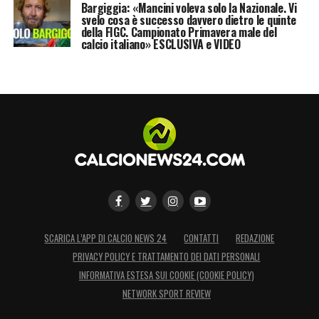
Bargiggia: «Mancini voleva solo la Nazionale. Vi
svelo cosa è successo davvero dietro le quinte
della FIGC. Campionato Primavera male del
calcio italiano» ESCLUSIVA e VIDEO
SCARICA L’APP DI CALCIO NEWS 24
CONTATTI
REDAZIONE
PRIVACY POLICY E TRATTAMENTO DEI DATI PERSONALI
INFORMATIVA ESTESA SUI COOKIE (COOKIE POLICY)
NETWORK SPORT REVIEW