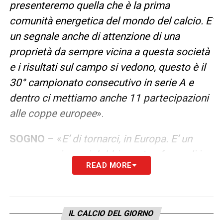
presenteremo quella che è la prima
comunità energetica del mondo del calcio. E’
un segnale anche di attenzione di una
proprietà da sempre vicina a questa società
e i risultati sul campo si vedono, questo è il
30° campionato consecutivo in serie A e
dentro ci mettiamo anche 11 partecipazioni
alle coppe europee
».
SOGNO
– «
E’ di tornarci, in Europa. E’ un
sogno, ma i sogni dobbiamo trasformarli in
READ MORE
obiettivi e ci stiamo lavorando
».
RUNJAIC
– «
E’ un allenatore che ci è
piaciuto da subito e che ora ci sta
IL CALCIO DEL GIORNO