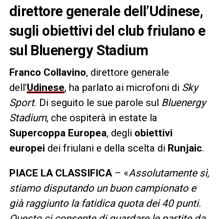
direttore generale dell’Udinese,
sugli obiettivi del club friulano e
sul Bluenergy Stadium
Franco Collavino
, direttore generale
dell’
Udinese
, ha parlato ai microfoni di
Sky
Sport
. Di seguito le sue parole sul
Bluenergy
Stadium
, che ospiterà in estate la
Supercoppa Europea
, degli
obiettivi
europei
dei friulani e della scelta di
Runjaic
.
PIACE LA CLASSIFICA
– «
Assolutamente sì,
stiamo disputando un buon campionato e
già raggiunto la fatidica quota dei 40 punti.
Questo ci consente di guardare le partite da