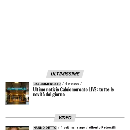
convincendo sempre di più. Ha una grande
cultura e una grande etica del lavoro, con lui
si parla sempre di calcio, è sempre
concentrato su cosa fare per migliorare. Ha
dimostrato di saper essere flessibile anche
tatticamente, credo sia una sicurezza per
noi
».
LA PLAYLIST DELLE NOSTRE TOP NEWS
ULTIMISSIME
6 ore ago
CALCIOMERCATO
Ultime notizie Calciomercato LIVE: tutte le
novità del giorno
VIDEO
1 settimana ago
Alberto Petrosilli
HANNO DETTO