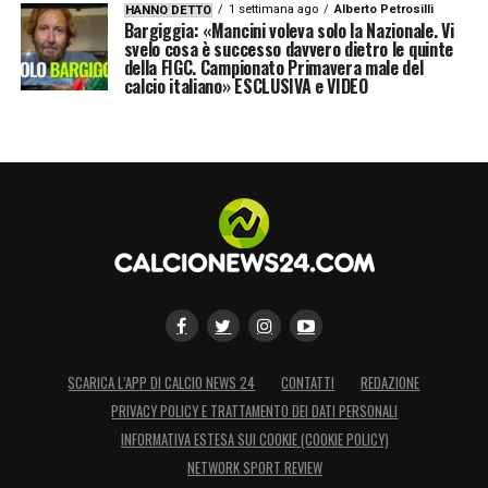
1 settimana ago
Alberto Petrosilli
HANNO DETTO
Bargiggia: «Mancini voleva solo la Nazionale. Vi
svelo cosa è successo davvero dietro le quinte
della FIGC. Campionato Primavera male del
calcio italiano» ESCLUSIVA e VIDEO
SCARICA L’APP DI CALCIO NEWS 24
CONTATTI
REDAZIONE
PRIVACY POLICY E TRATTAMENTO DEI DATI PERSONALI
INFORMATIVA ESTESA SUI COOKIE (COOKIE POLICY)
NETWORK SPORT REVIEW