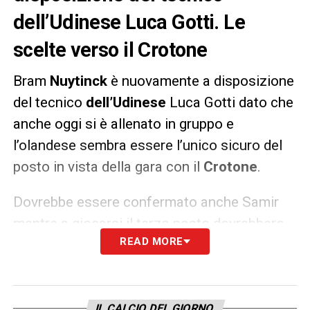
dell’Udinese Luca Gotti. Le
scelte verso il Crotone
Bram
Nuytinck
è nuovamente a disposizione
del tecnico
dell’Udinese
Luca Gotti dato che
anche oggi si è allenato in gruppo e
l’olandese sembra essere l’unico sicuro del
posto in vista della gara con il
Crotone
.
Dovrebbe essere confermato anche Samir
mentre a giocarsi il terzo posto dovrebbero
READ MORE
essere
Becao
e
Bonifazi
.
LA PLAYLIST DELLE NOSTRE TOP NEWS
IL CALCIO DEL GIORNO