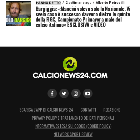
2 settimane ago
Alberto Petrosilli
HANNO DETTO
Bargiggia: «Mancini voleva solo la Nazionale. Vi
svelo cosa è successo davvero dietro le quinte
della FIGC. Campionato Primavera male del
calcio italiano» ESCLUSIVA e VIDEO
SCARICA L’APP DI CALCIO NEWS 24
CONTATTI
REDAZIONE
PRIVACY POLICY E TRATTAMENTO DEI DATI PERSONALI
INFORMATIVA ESTESA SUI COOKIE (COOKIE POLICY)
NETWORK SPORT REVIEW