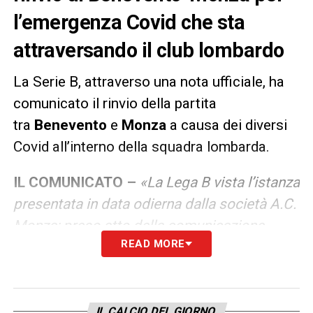
l’emergenza Covid che sta
attraversando il club lombardo
La Serie B, attraverso una nota ufficiale, ha
comunicato il rinvio della partita
tra
Benevento
e
Monza
a causa dei diversi
Covid all’interno della squadra lombarda.
IL COMUNICATO –
«
La Lega B vista l’istanza
presentata in data odierna dalla società A.C.
Monza; preso atto della comunicazione
READ MORE
dell’Agenzia di Tutela della Salute (ATS)
Brianza, avente ad oggetto “Attestato di
quarantena collettivo con divieto di
spostamento”, con la quale il Dipartimento
IL CALCIO DEL GIORNO