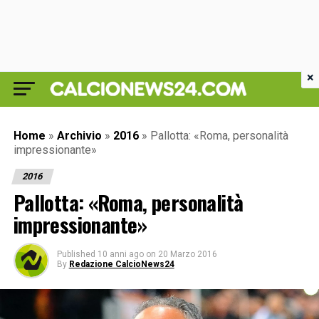
×
Home
»
Archivio
»
2016
»
Pallotta: «Roma, personalità
impressionante»
2016
Pallotta: «Roma, personalità
impressionante»
Published
10 anni ago
on
20 Marzo 2016
By
Redazione CalcioNews24