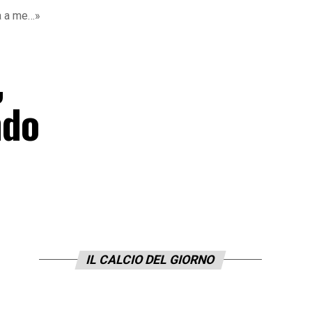
a a me…»
,
ndo
IL CALCIO DEL GIORNO