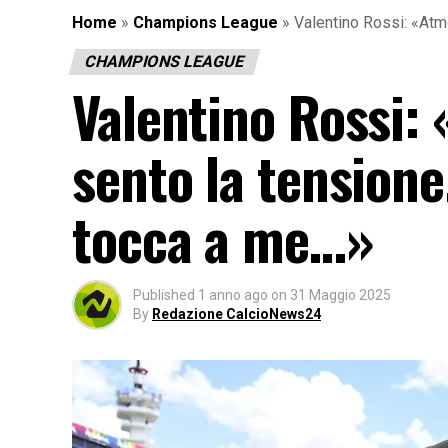
Home
»
Champions League
»
Valentino Rossi: «At
CHAMPIONS LEAGUE
Valentino Rossi:
sento la tension
tocca a me…»
Published
1 anno ago
on
31 Maggio 2025
By
Redazione CalcioNews24