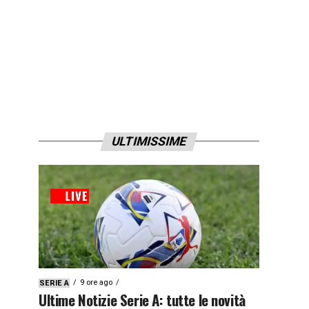
ULTIMISSIME
9 ore ago
SERIE A
Ultime Notizie Serie A: tutte le novità