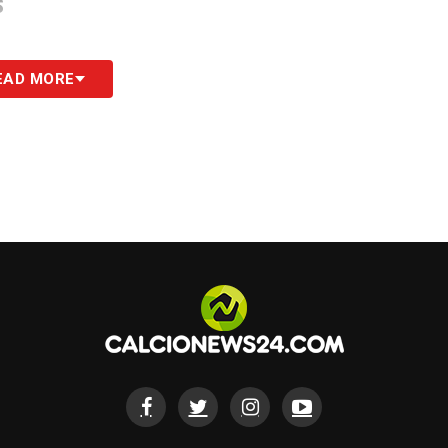
S
EAD MORE