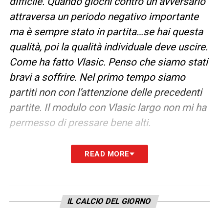
difficile. Quando giochi contro un avversario
attraversa un periodo negativo importante
ma è sempre stato in partita…se hai questa
qualità, poi la qualità individuale deve uscire.
Come ha fatto Vlasic. Penso che siamo stati
bravi a soffrire. Nel primo tempo siamo
partiti non con l’attenzione delle precedenti
partite. Il modulo con Vlasic largo non mi ha
permesso di pressare bene alti.
Poi abbiamo fatto alcune correzioni. Ho
READ MORE
chiesto a Gineitis di seguire Pezzella
siccome poi potesse fare le giocate uomo
su uomo con Adams. Sapevamo che era una
IL CALCIO DEL GIORNO
partita difficile. Abbiamo vinto soffrendo: