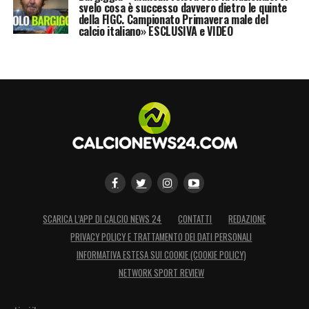
tutto come Lazaro che ha voluto esserci.
svelo cosa è successo davvero dietro le quinte
della FIGC. Campionato Primavera male del
Stesso discorso Sanabria, la fermato il
calcio italiano» ESCLUSIVA e VIDEO
dottore, altrimenti lui voleva esserci»
LA PLAYLIST DELLE NOSTRE TOP NEWS
SCARICA L’APP DI CALCIO NEWS 24
CONTATTI
REDAZIONE
PRIVACY POLICY E TRATTAMENTO DEI DATI PERSONALI
INFORMATIVA ESTESA SUI COOKIE (COOKIE POLICY)
NETWORK SPORT REVIEW