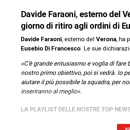
Davide Faraoni, esterno del V
giorno di ritiro agli ordini di
Davide
Faraoni
, esterno del
Verona
, ha 
Eusebio
Di
Francesco
. Le sue dichiarazi
«C’è grande entusiasmo e voglia di fare be
nostro primo obiettivo, poi si vedrà. Io
aiutare il più possibile la squadra, per no
inseriranno al meglio».
LA PLAYLIST DELLE NOSTRE TOP NEW
R