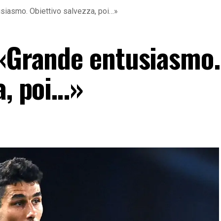
usiasmo. Obiettivo salvezza, poi…»
 «Grande entusiasmo.
a, poi…»