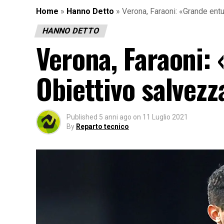
Home
»
Hanno Detto
»
Verona, Faraoni: «Grande ent
HANNO DETTO
Verona, Faraoni:
Obiettivo salvezz
Published
5 anni ago
on
11 Luglio 2021
By
Reparto tecnico