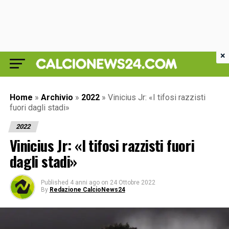
×
Home
»
Archivio
»
2022
»
Vinicius Jr: «I tifosi razzisti
fuori dagli stadi»
2022
Vinicius Jr: «I tifosi razzisti fuori
dagli stadi»
Published
4 anni ago
on
24 Ottobre 2022
By
Redazione CalcioNews24