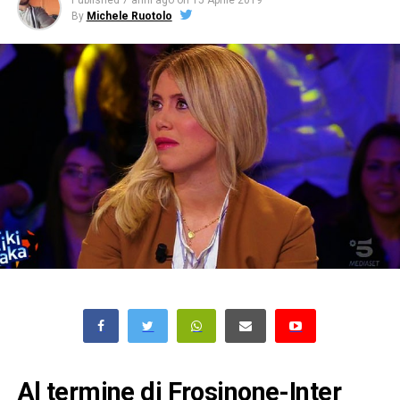
Published
7 anni ago
on
15 Aprile 2019
By
Michele Ruotolo
Al termine di Frosinone-Inter