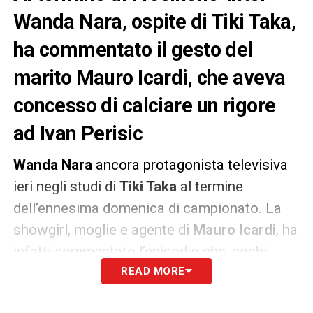
Wanda Nara, ospite di Tiki Taka,
ha commentato il gesto del
marito Mauro Icardi, che aveva
concesso di calciare un rigore
ad Ivan Perisic
Wanda Nara
ancora protagonista televisiva
ieri negli studi di
Tiki Taka
al termine
dell’ennesima domenica di campionato. La
showgirl, moglie e agente di
Mauro Icardi
, ha
infatti commentato l’episodio che, pochi
minuti prima, aveva visto per protagonista il
READ MORE
marito con il compagno di squadra
Ivan