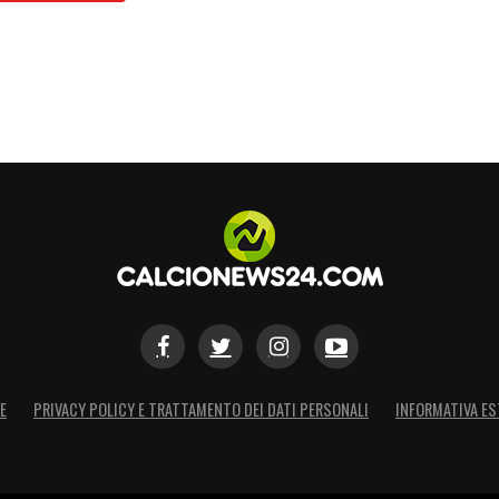
qui che ti consiglio vivamente.
Florian Wirtz
ndo
“.
i Reds
uratore, l’affare non è decollato per una
cemente non era il momento giusto per via
e del Real Madrid non sono sempre traboccanti
“,
ertimento per il futuro:
“Il mio desiderio più
orno”.
ul presente inglese. Dopo aver faticato
del suo cartellino, il trequartista sta
ritrovando
E
PRIVACY POLICY E TRATTAMENTO DEI DATI PERSONALI
INFORMATIVA ES
 con un tabellino stagionale che inizia a farsi