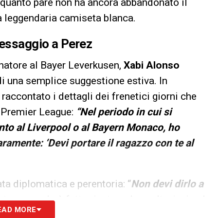
a quanto pare non ha ancora abbandonato il
la leggendaria camiseta blanca.
messaggio a Perez
enatore al Bayer Leverkusen,
Xabi Alonso
 di una semplice suggestione estiva. In
a raccontato i dettagli dei frenetici giorni che
n Premier League:
“Nel periodo in cui si
nto al Liverpool o al Bayern Monaco, ho
ramente: ‘Devi portare il ragazzo con te al
ata diplomatica e perentoria: “
Non devi dirlo a
ente non se lo è fatto ripetere due volte, inviando
EAD MORE
lub spagnolo:
“Caro Florentino, te l’ho già detto