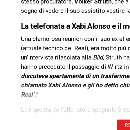
stesso procuratore,
Volker Struth
, che 
sogno di vedere il suo assistito vestire 
La telefonata a Xabi Alonso e il 
Una clamorosa reunion con il suo ex all
(attuale tecnico del Real), era molto più
un’intervista rilasciata alla
Bild
, Struth h
hanno preceduto il passaggio di Wirtz i
discuteva apertamente di un trasferime
chiamato Xabi Alonso e gli ho detto chia
Real’.”
La risposta dell’allenatore spagnolo è st
me, devi dirlo a Florentino Perez
“. L’ag
R
un messaggio diretto al presidente del c