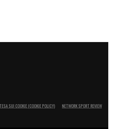
TESA SUI COOKIE (COOKIE POLICY)
NETWORK SPORT REVIEW