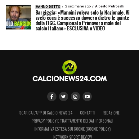
2 settimane ago
Alberto Petrosilli
HANNO DETTO
Bargiggia: «Mancini voleva solo la Nazionale. Vi
svelo cosa è successo davvero dietro le quinte
della FIGC. Campionato Primavera male del
calcio italiano» ESCLUSIVA e VIDEO
SCARICA L’APP DI CALCIO NEWS 24
CONTATTI
REDAZIONE
PRIVACY POLICY E TRATTAMENTO DEI DATI PERSONALI
INFORMATIVA ESTESA SUI COOKIE (COOKIE POLICY)
NETWORK SPORT REVIEW