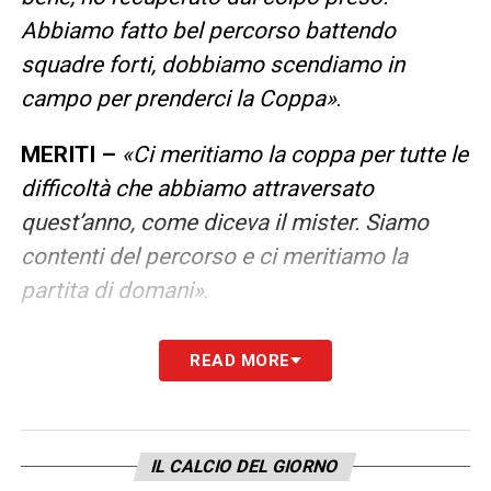
Abbiamo fatto bel percorso battendo
squadre forti, dobbiamo scendiamo in
campo per prenderci la Coppa»
.
MERITI –
«Ci meritiamo la coppa per tutte le
difficoltà che abbiamo attraversato
quest’anno, come diceva il mister. Siamo
contenti del percorso e ci meritiamo la
partita di domani»
.
GARA DELLA SVOLTA PER TE? –
«Non è
READ MORE
importante, è fondamentale, non solo per
me ma per tutta la squadra. Mai come
quest’anno abbiamo meritato questa finale,
IL CALCIO DEL GIORNO
scenderemo in campo con l’atteggiamento