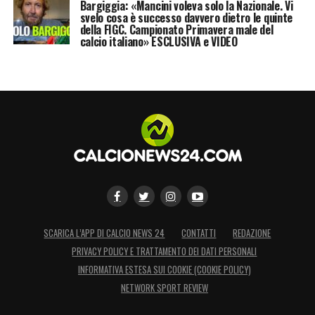
SU LAZIONEWS24
Bargiggia: «Mancini voleva solo la Nazionale. Vi
svelo cosa è successo davvero dietro le quinte
della FIGC. Campionato Primavera male del
calcio italiano» ESCLUSIVA e VIDEO
LA PLAYLIST DELLE NOSTRE TOP NEWS
SCARICA L’APP DI CALCIO NEWS 24
CONTATTI
REDAZIONE
PRIVACY POLICY E TRATTAMENTO DEI DATI PERSONALI
INFORMATIVA ESTESA SUI COOKIE (COOKIE POLICY)
NETWORK SPORT REVIEW