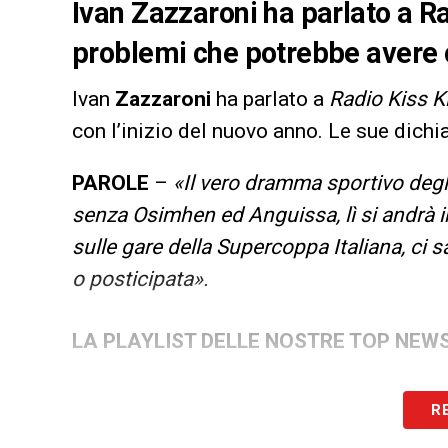
Ivan Zazzaroni ha parlato a Ra
problemi che potrebbe avere c
Ivan
Zazzaroni
ha parlato a
Radio Kiss K
con l’inizio del nuovo anno. Le sue dichi
PAROLE
–
«Il vero dramma sportivo degli
senza Osimhen ed Anguissa, lì si andrà in
sulle gare della Supercoppa Italiana, ci 
o posticipata».
LA PLAYLIST DELLE NOSTRE TOP NEW
R