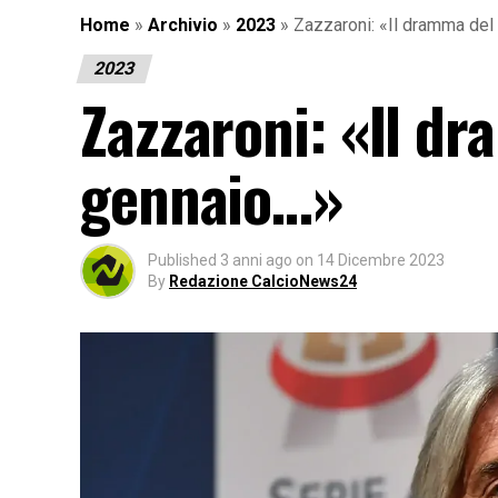
Home
»
Archivio
»
2023
»
Zazzaroni: «Il dramma del
2023
Zazzaroni: «Il dr
gennaio…»
Published
3 anni ago
on
14 Dicembre 2023
By
Redazione CalcioNews24