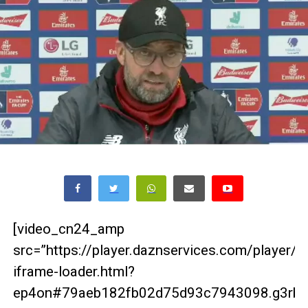
[video_cn24_amp
src=”https://player.daznservices.com/player/
iframe-loader.html?
ep4on#79aeb182fb02d75d93c7943098.g3rbrg