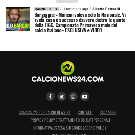
1 settimana ago
Alberto Petrosilli
HANNO DETTO
Bargiggia: «Mancini voleva solo la Nazionale. Vi
svelo cosa è successo davvero dietro le quinte
della FIGC. Campionato Primavera male del
calcio italiano» ESCLUSIVA e VIDEO
SCARICA L’APP DI CALCIO NEWS 24
CONTATTI
REDAZIONE
PRIVACY POLICY E TRATTAMENTO DEI DATI PERSONALI
INFORMATIVA ESTESA SUI COOKIE (COOKIE POLICY)