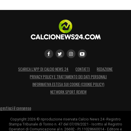
SCARICA L’APP DI CALCIO NEWS 24
CONTATTI
REDAZIONE
PRIVACY POLICY E TRATTAMENTO DEI DATI PERSONALI
INFORMATIVA ESTESA SUI COOKIE (COOKIE POLICY)
NETWORK SPORT REVIEW
gestisci il consenso
Copyright 2026 © riproduzione riservata Calcio News 24 -Registro
Stampa Tribunale di Torino n. 47 del 07/09/2021 - Iscritto al Registro
Operatori di Comunicazione al n. 26692 - P.I.11028660014 - Editore e