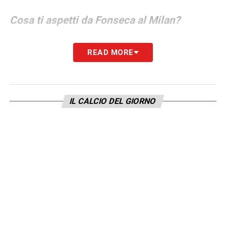
Cosa ti aspetti da Fonseca al Milan?
Possesso palla e predominio della tecnica.
READ MORE
Secondo me lui è un allenatore che ha in
teoria le caratteristiche giuste per il dna del
Milan, che ha sempre puntato di più sul
IL CALCIO DEL GIORNO
gioco e su una mentalità offensiva.
Francamente, però, non so se potrà far bene
veramente. I problemi del Milan non sono
pochi. Il primo è che si devono risolvere
alcune contraddizioni non banali su alcuni
giocatori. A partire da Leao, che anche
all’Europeo ha dimostrato di avere numeri da
fuoriclasse e di essere complessivamente