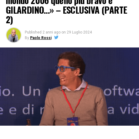
mondo 2006 quello più bravo è
GILARDINO…» – ESCLUSIVA (PARTE
2)
Published
2 anni ago
on
29 Luglio 2024
By
Paolo Rossi