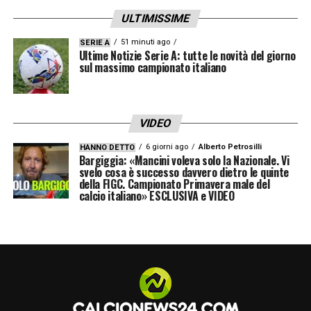
un incompiuto, un aspetto che non è facile
ULTIMISSIME
da risolvere per il nuovo tecnico. Il secondo
51 minuti ago
SERIE A
è: chi andrà a segnare i gol che in questi anni
Ultime Notizie Serie A: tutte le novità del giorno
sul massimo campionato italiano
ha garantito Giroud? L’assenza di un
centravanti con le sue caratteristiche è
pesante, sostituire uno come lui dopo tanti
VIDEO
anni è difficile, anche se è arrivato Morata.
6 giorni ago
Alberto Petrosilli
HANNO DETTO
Bargiggia: «Mancini voleva solo la Nazionale. Vi
Nel Milan c’è un vuoto al centro del reparto
svelo cosa è successo davvero dietro le quinte
offensivo. Proprio l’Europeo ha dimostrato
della FIGC. Campionato Primavera male del
calcio italiano» ESCLUSIVA e VIDEO
quanto sia difficile avere un attaccante
d’area.
Quali alternative può trovare Fonseca per
supplire a questo limite?