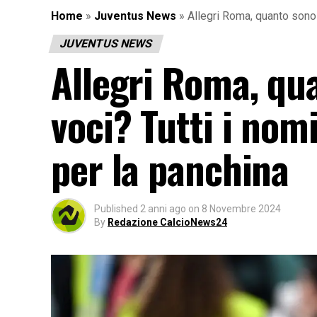
Home
»
Juventus News
»
Allegri Roma, quanto sono v
JUVENTUS NEWS
Allegri Roma, qu
voci? Tutti i nomi
per la panchina
Published
2 anni ago
on
8 Novembre 2024
By
Redazione CalcioNews24