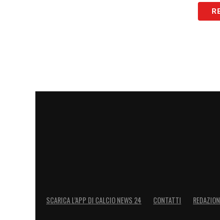
LA PLAYLIST DELLE NOSTRE TOP NEW
R
SCARICA L’APP DI CALCIO NEWS 24
CONTATTI
REDAZION