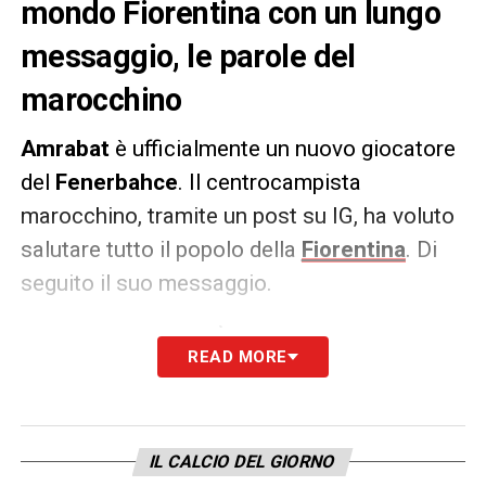
mondo Fiorentina con un lungo
messaggio, le parole del
marocchino
Amrabat
è ufficialmente un nuovo giocatore
del
Fenerbahce
. Il centrocampista
marocchino, tramite un post su IG, ha voluto
salutare tutto il popolo della
Fiorentina
. Di
seguito il suo messaggio.
IL MESSAGGIO –
«
È stato un onore
READ MORE
indossare questa maglia e rappresentare la
gente di questo bellissimo club. Grazie a
tutti per il vostro sostegno in questi anni, vi
IL CALCIO DEL GIORNO
terrò per sempre nel mio cuore
».