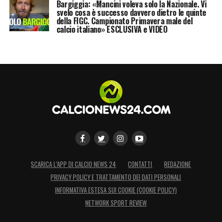
Bargiggia: «Mancini voleva solo la Nazionale. Vi
svelo cosa è successo davvero dietro le quinte
della FIGC. Campionato Primavera male del
calcio italiano» ESCLUSIVA e VIDEO
SCARICA L’APP DI CALCIO NEWS 24
CONTATTI
REDAZIONE
PRIVACY POLICY E TRATTAMENTO DEI DATI PERSONALI
INFORMATIVA ESTESA SUI COOKIE (COOKIE POLICY)
NETWORK SPORT REVIEW