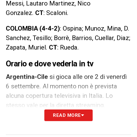
Messi, Lautaro Martinez, Nico
Gonzalez.
CT
: Scaloni.
COLOMBIA (4-4-2)
:
Ospina; Munoz, Mina, D.
Sanchez, Tesillo; Borrè, Barrios, Cuellar, Diaz;
Zapata, Muriel.
CT
:
Rueda.
Orario e dove vederla in tv
Argentina-Cile
si gioca alle ore 2 di venerdì
6 settembre. Al momento non è prevista
alcuna copertura televisiva in Italia. Lo
stesso vale per la diretta streaming.
READ MORE
LA PLAYLIST DELLE NOSTRE TOP NEWS