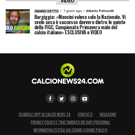
VIDEO
7 giorni ago
Alberto Petrosilli
HANNO DETTO
Bargiggia: «Mancini voleva solo la Nazionale. Vi
svelo cosa è successo davvero dietro le quinte
della FIGC. Campionato Primavera male del
calcio italiano» ESCLUSIVA e VIDEO
SCARICA L’APP DI CALCIO NEWS 24
CONTATTI
REDAZIONE
PRIVACY POLICY E TRATTAMENTO DEI DATI PERSONALI
INFORMATIVA ESTESA SUI COOKIE (COOKIE POLICY)