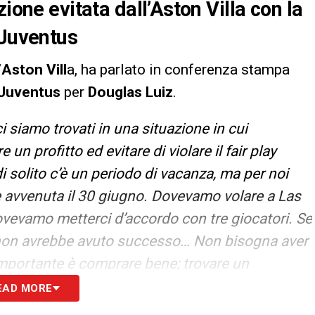
ione evitata dall’Aston Villa con la
 Juventus
’
Aston Vill
a, ha parlato in conferenza stampa
Juventus
per
Douglas Luiz
.
i siamo trovati in una situazione in cui
n profitto ed evitare di violare il fair play
i solito c’è un periodo di vacanza, ma per noi
 è avvenuta il 30 giugno. Dovevamo volare a Las
Dovevamo metterci d’accordo con tre giocatori. Se
 non avrebbe avuto successo… Non bisogna aver
importante è comprare bene; trovare un
un giocatore che dia le stesse garanzie di quello
EAD MORE