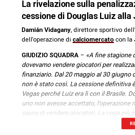
La rivelazione sulla penalizzaz
cessione di Douglas Luiz alla
Damián Vidagany
, direttore sportivo dell
dell’operazione di
calciomercato
con la
GIUDIZIO SQUADRA
–
«A fine stagione c
dovevamo vendere giocatori per realizzare u
finanziario. Dal 20 maggio al 30 giugno d
non è stato così. La cessione definitiva
Vegas perché Luiz era lì con il Brasile. 
uno non avesse accettato, l’operazione
paura di vendere giocatori. La cosa più 
acquirente per i tuoi giocatori e trovare 
R
che stai cedendo».