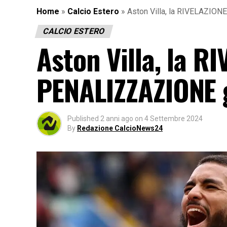
Home
»
Calcio Estero
»
Aston Villa, la RIVELAZION
CALCIO ESTERO
Aston Villa, la R
PENALIZZAZIONE g
Published
2 anni ago
on
4 Settembre 2024
By
Redazione CalcioNews24