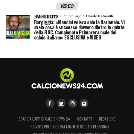
VIDEO
7 giorni ago
Alberto Petrosilli
HANNO DETTO
Bargiggia: «Mancini voleva solo la Nazionale. Vi
svelo cosa è successo davvero dietro le quinte
della FIGC. Campionato Primavera male del
calcio italiano» ESCLUSIVA e VIDEO
SCARICA L’APP DI CALCIO NEWS 24
CONTATTI
REDAZIONE
PRIVACY POLICY E TRATTAMENTO DEI DATI PERSONALI