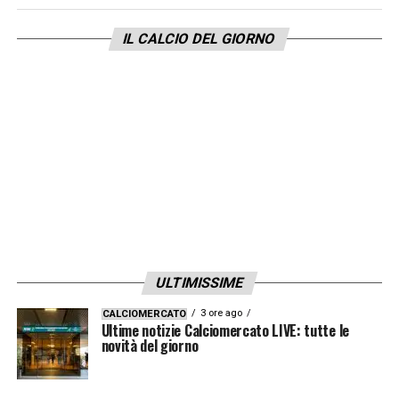
gol in grado di fare la differenza. L’obiettivo
dell’allenatore, e la speranza di Spalletti, è di
IL CALCIO DEL GIORNO
trovarsi tra le mani un perfetto tuttocampista
come
Pessina e Pasalic
prima di lui.
LA PLAYLIST DELLE NOSTRE TOP NEWS
ULTIMISSIME
3 ore ago
CALCIOMERCATO
Ultime notizie Calciomercato LIVE: tutte le
novità del giorno