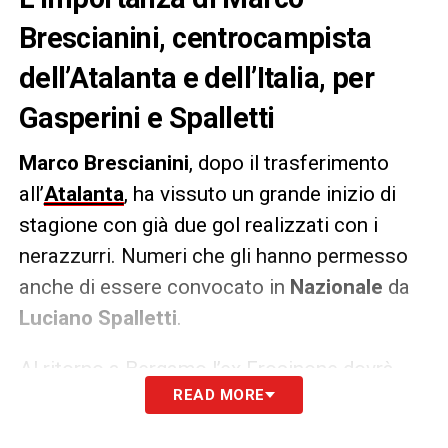
Brescianini, centrocampista
dell’Atalanta e dell’Italia, per
Gasperini e Spalletti
Marco Brescianini
, dopo il trasferimento
all’
Atalanta
, ha vissuto un grande inizio di
stagione con già due gol realizzati con i
nerazzurri. Numeri che gli hanno permesso
anche di essere convocato in
Nazionale
da
Luciano Spalletti
.
Al ritorno a Bergamo l’ex Frosinone dovrà
READ MORE
garantire a
Gasperini
una certa continuità,
mostrando voglia di sacrificarsi e a segnare