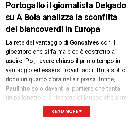
Portogallo il giornalista Delgado
su A Bola analizza la sconfitta
dei biancoverdi in Europa
La rete del vantaggio di
Gonçalves
con il
giocatore che si fa male ed è costretto a
uscire. Poi, l’avere chiuso il primo tempo in
vantaggio ed essersi trovati addirittura sotto
dopo un quarto d’ora nella ripresa. Infine,
Paulinho
solo davanti al portiere che tenta
un pallonetto e la risposta di Musso che apre
le braccia e non fa passare la sfera.
READ MORE
La lista dei rimpianti per lo Sporting Lisbona
non è banale. Il giornalista José Manuel