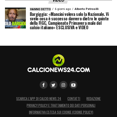
VIDEO
secondo luogo, perché sono esperti nel
6 giorni ago
Alberto Petrosilli
HANNO DETTO
sfruttare l’errore degli altri»
Bargiggia: «Mancini voleva solo la Nazionale. Vi
svelo cosa è successo davvero dietro le quinte
della FIGC. Campionato Primavera male del
LA PLAYLIST DELLE NOSTRE TOP NEWS
calcio italiano» ESCLUSIVA e VIDEO
SCARICA L’APP DI CALCIO NEWS 24
CONTATTI
REDAZIONE
PRIVACY POLICY E TRATTAMENTO DEI DATI PERSONALI
INFORMATIVA ESTESA SUI COOKIE (COOKIE POLICY)