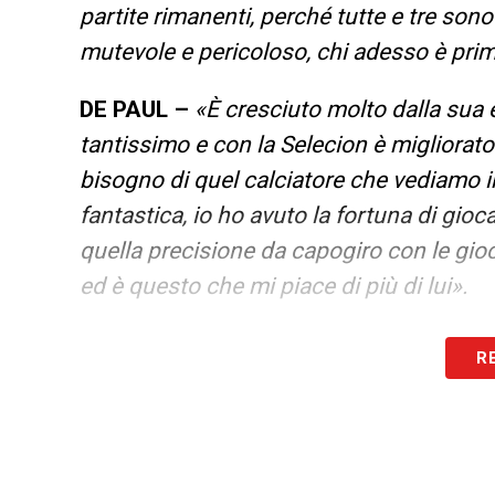
partite rimanenti, perché tutte e tre son
mutevole e pericoloso, chi adesso è primo
DE PAUL –
«È cresciuto molto dalla sua e
tantissimo e con la Selecion è migliorato
bisogno di quel calciatore che vediamo in
fantastica, io ho avuto la fortuna di gio
quella precisione da capogiro con le gioc
ed è questo che mi piace di più di lui».
LA PLAYLIST DELLE NOSTRE TOP NEW
R