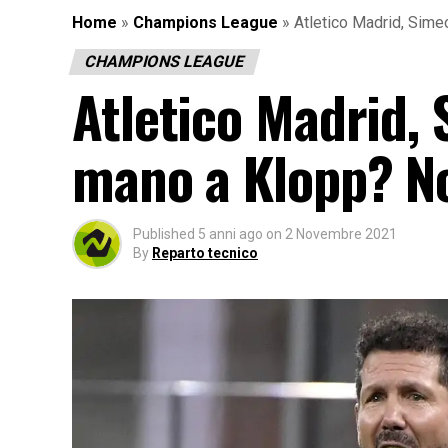
Home
»
Champions League
»
Atletico Madrid, Sime
CHAMPIONS LEAGUE
Atletico Madrid, 
mano a Klopp? No
Published
5 anni ago
on
2 Novembre 2021
By
Reparto tecnico