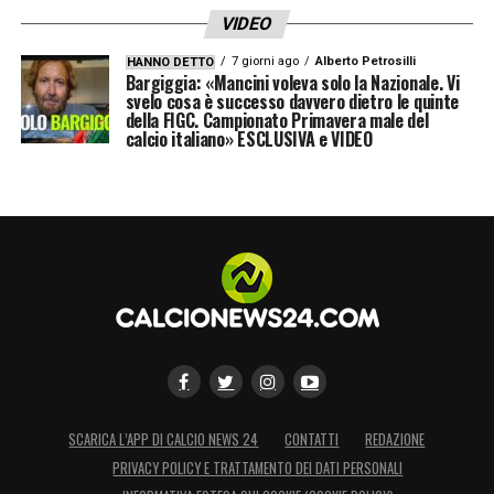
VIDEO
7 giorni ago
Alberto Petrosilli
HANNO DETTO
Bargiggia: «Mancini voleva solo la Nazionale. Vi
svelo cosa è successo davvero dietro le quinte
della FIGC. Campionato Primavera male del
calcio italiano» ESCLUSIVA e VIDEO
SCARICA L’APP DI CALCIO NEWS 24
CONTATTI
REDAZIONE
PRIVACY POLICY E TRATTAMENTO DEI DATI PERSONALI