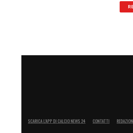
R
SCARICA L’APP DI CALCIO NEWS 24
CONTATTI
REDAZION