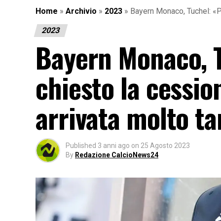
Home
»
Archivio
»
2023
»
Bayern Monaco, Tuchel: «Pa
2023
Bayern Monaco, T
chiesto la cessio
arrivata molto t
Published
3 anni ago
on
25 Agosto 2023
By
Redazione CalcioNews24