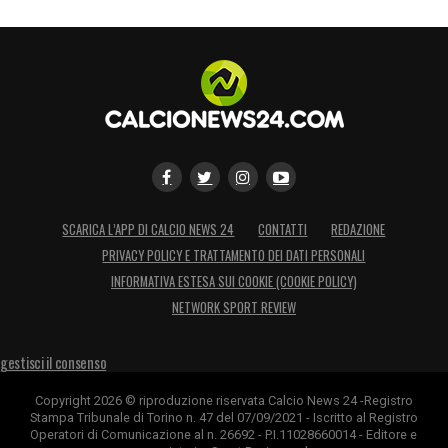
SCARICA L’APP DI CALCIO NEWS 24
CONTATTI
REDAZIONE
PRIVACY POLICY E TRATTAMENTO DEI DATI PERSONALI
INFORMATIVA ESTESA SUI COOKIE (COOKIE POLICY)
NETWORK SPORT REVIEW
gestisci il consenso
Copyright 2026 © riproduzione riservata Calcio News 24 -Registro
Stampa Tribunale di Torino n. 47 del 07/09/2021 - Iscritto al Registro
Operatori di Comunicazione al n. 26692 - P.I.11028660014 - Editore e