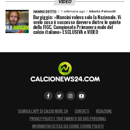
VIDEO
1 settimana ago
Alberto Petrosilli
HANNO DETTO
Bargiggia: «Mancini voleva solo la Nazionale. Vi
svelo cosa è successo davvero dietro le quinte
della FIGC. Campionato Primavera male del
calcio italiano» ESCLUSIVA e VIDEO
SCARICA L’APP DI CALCIO NEWS 24
CONTATTI
REDAZIONE
PRIVACY POLICY E TRATTAMENTO DEI DATI PERSONALI
INFORMATIVA ESTESA SUI COOKIE (COOKIE POLICY)