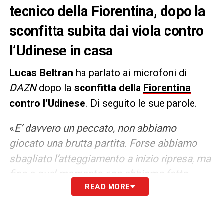
tecnico della Fiorentina, dopo la
sconfitta subita dai viola contro
l’Udinese in casa
Lucas Beltran
ha parlato ai microfoni di
DAZN
dopo la
sconfitta della
Fiorentina
contro l’Udinese
. Di seguito le sue parole.
«
E’ davvero un peccato, non abbiamo
giocato una brutta partita. Forse abbiamo
sbagliato l’atteggiamento a inizio ripresa, ma
fino a quel momento non abbiamo fatto
READ MORE
male. Siamo partiti subito forte e mi
dispiace per me, per la squadra e per i nostri
tifosi a cui volevamo dare una gioia prima di