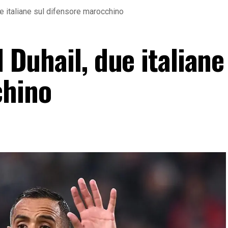
due italiane sul difensore marocchino
l Duhail, due italiane
chino