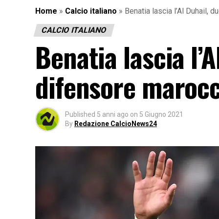
Home
»
Calcio italiano
»
Benatia lascia l’Al Duhail, 
CALCIO ITALIANO
Benatia lascia l’A
difensore maroc
Published
5 anni ago
on
5 Giugno 2021
By
Redazione CalcioNews24