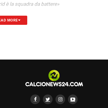
rid è la squadra da battere»
S
EAD MORE