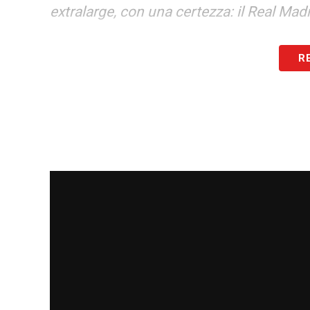
extralarge, con una certezza: il Real Mad
LA PLAYLIST DELLE NOSTRE TOP NEW
R