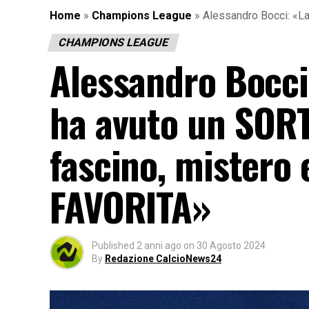
Home
»
Champions League
»
Alessandro Bocci: «L
CHAMPIONS LEAGUE
Alessandro Bocc
ha avuto un SOR
fascino, mistero 
FAVORITA»
Published
2 anni ago
on
30 Agosto 2024
By
Redazione CalcioNews24