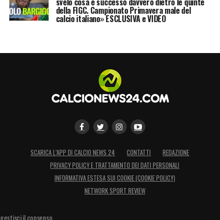
svelo cosa è successo davvero dietro le quinte
della FIGC. Campionato Primavera male del
calcio italiano» ESCLUSIVA e VIDEO
SCARICA L’APP DI CALCIO NEWS 24
CONTATTI
REDAZIONE
PRIVACY POLICY E TRATTAMENTO DEI DATI PERSONALI
INFORMATIVA ESTESA SUI COOKIE (COOKIE POLICY)
NETWORK SPORT REVIEW
gestisci il consenso