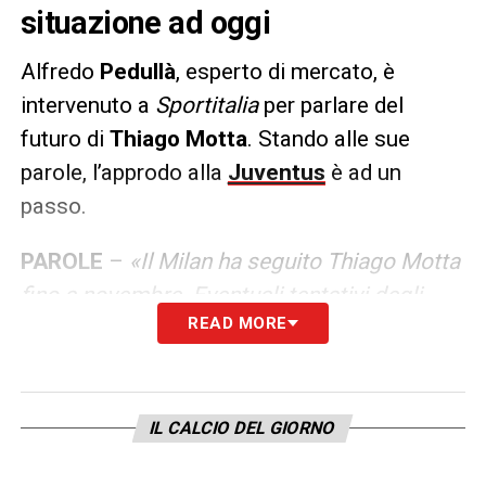
situazione ad oggi
Alfredo
Pedullà
, esperto di mercato, è
intervenuto a
Sportitalia
per parlare del
futuro di
Thiago Motta
. Stando alle sue
parole, l’approdo alla
Juventus
è ad un
passo.
PAROLE
–
«Il Milan ha seguito Thiago Motta
fino a novembre. Eventuali tentativi degli
READ MORE
ultimi giorni sono tardivi. Inoltre, non ci sono
possibilità che possa restare a Bologna. E
spiace dover contraddire chi sostiene il
contrario. La strada è solo una, la Juve,
IL CALCIO DEL GIORNO
come anticipato mesi e mesi fa»
.