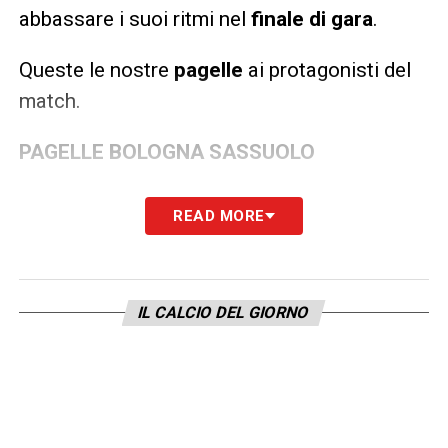
abbassare i suoi ritmi nel
finale di gara
.
Queste le nostre
pagelle
ai protagonisti del
match.
PAGELLE BOLOGNA SASSUOLO
BOLOGNA
(4-2-3-1): Ravaglia 6; Zortea 6
READ MORE
(86′ Holm sv), Vitik 5.5, Lucumì 5, Miranda
5.5; Pobega 6, Moro 6; Rowe 5.5 (84′
Odgaard sv), Fabbian 6.5 (70′ Immobile 6),
IL CALCIO DEL GIORNO
Orsolini 5 (70′ Dominguez 5.5); Dallinga 5.5
(70′ Castro 5.5).
SASSUOLO
(4-3-3): Muric 5, Cande 6 (59′
Doig 6), Muharemovic 6.5, Idzes 5.5,