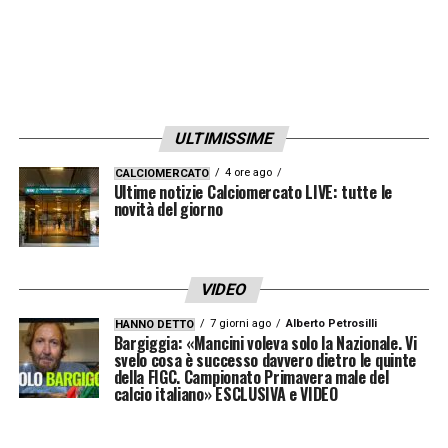
Walukiewicz 5.5; Koné 6, Matic 5.5,
Thorsvedt 5; Laurienté 6 (89′ Cheddira sv),
Pinamonti 5.5, Volpato 5.5 (70′ Fadera 5).
ULTIMISSIME
LA PLAYLIST DELLE NOSTRE TOP NEWS
4 ore ago
CALCIOMERCATO
Ultime notizie Calciomercato LIVE: tutte le
novità del giorno
VIDEO
7 giorni ago
Alberto Petrosilli
HANNO DETTO
Bargiggia: «Mancini voleva solo la Nazionale. Vi
svelo cosa è successo davvero dietro le quinte
della FIGC. Campionato Primavera male del
calcio italiano» ESCLUSIVA e VIDEO