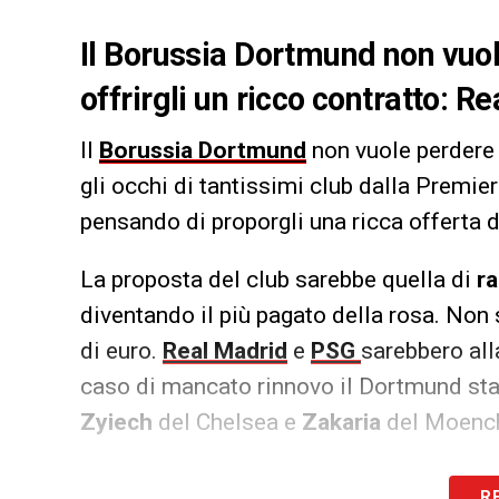
Il Borussia Dortmund non vuo
offrirgli un ricco contratto: R
Il
Borussia Dortmund
non vuole perdere 
gli occhi di tantissimi club dalla Premier
pensando di proporgli una ricca offerta d
La proposta del club sarebbe quella di
ra
diventando il più pagato della rosa. Non
di euro.
Real Madrid
e
PSG
sarebbero alla
caso di mancato rinnovo il Dortmund star
Zyiech
del Chelsea e
Zakaria
del Moenche
LA PLAYLIST DELLE NOSTRE TOP NEW
R