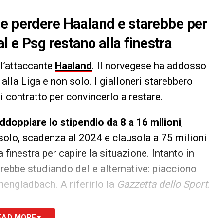
le perdere Haaland e starebbe per
eal e Psg restano alla finestra
l’attaccante
Haaland
. Il norvegese ha addosso
 alla Liga e non solo. I gialloneri starebbero
i contratto per convincerlo a restare.
ddoppiare lo stipendio da 8 a 16 milioni
,
 solo, scadenza al 2024 e clausola a 75 milioni
 finestra per capire la situazione. Intanto in
ebbe studiando delle alternative: piacciono
ngladbach. A riferirlo la
Gazzetta dello Sport
.
S
EAD MORE