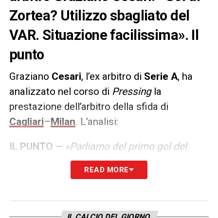
Zortea? Utilizzo sbagliato del
VAR. Situazione facilissima». Il
punto
Graziano
Cesari
, l’ex arbitro di
Serie A
, ha
analizzato nel corso di
Pressing
la
prestazione dell’arbitro della sfida di
Cagliari
–
Milan
. L’analisi:
IL PUNTO –
«Parliamo del primo gol del
Cagliari dopo 2′ di gioco con Zortea. Direi
READ MORE
che c’è stato un errato utilizzo del VAR: c’è il
tiro di Zortea e Luvumbo è davanti
a Maignan. La sua posizione è nettamente in
IL CALCIO DEL GIORNO