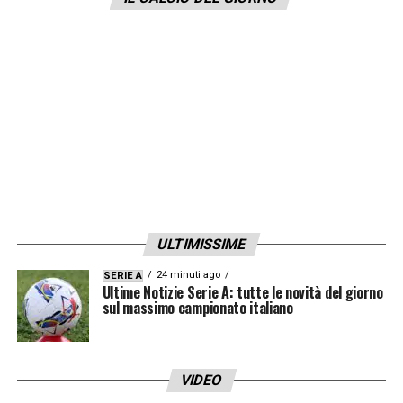
fuorigioco ed è assolutamente influente. Io
mi chiedo: cosa ci sta a fare Aureliano
davanti al VAR? Lui deve rivedere non una
situazione di gioco, ma una situazione
oggettiva facilissima da decifrare».
LA PLAYLIST DELLE NOSTRE TOP NEWS
ULTIMISSIME
24 minuti ago
SERIE A
Ultime Notizie Serie A: tutte le novità del giorno
sul massimo campionato italiano
VIDEO