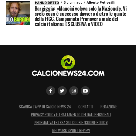
5 giorni ago
Alberto Petrosilli
HANNO DETTO
Bargiggia: «Mancini voleva solo la Nazionale. Vi
svelo cosa è successo davvero dietro le quinte
della FIGC. Campionato Primavera male del
calcio italiano» ESCLUSIVA e VIDEO
SCARICA L’APP DI CALCIO NEWS 24
CONTATTI
REDAZIONE
PRIVACY POLICY E TRATTAMENTO DEI DATI PERSONALI
INFORMATIVA ESTESA SUI COOKIE (COOKIE POLICY)
NETWORK SPORT REVIEW